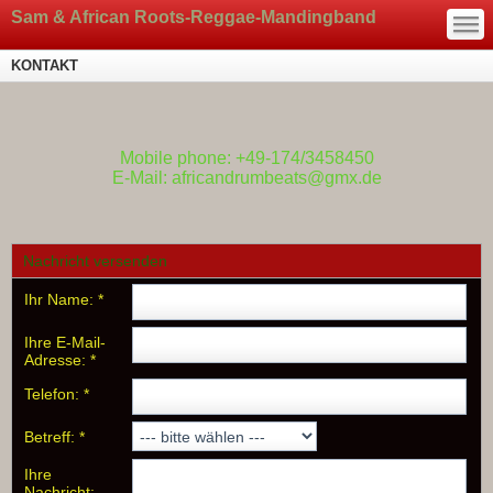
—
Sam & African Roots-Reggae-Mandingband
—
—
KONTAKT
Mobile phone: +49-174/3458450
E-Mail: africandrumbeats@gmx.de
Nachricht versenden
Ihr Name:
*
Ihre E-Mail-
Adresse:
*
Telefon:
*
Betreff:
*
Ihre
Nachricht: